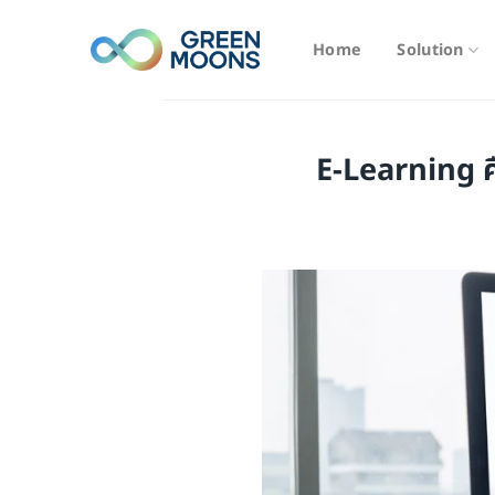
Skip
to
Home
Solution
content
E-Learning คื