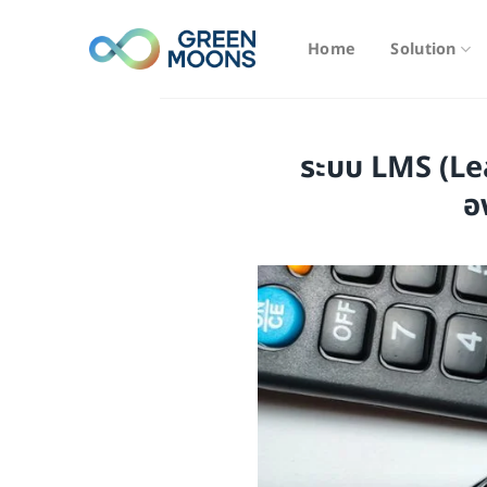
Skip
to
Home
Solution
content
ระบบ LMS (L
อ