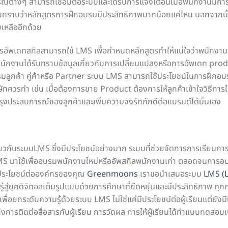
์ต่างๆ สามารถเชื่อมต่อระบบและได้รับการแจ้งเตือนเมื่อพนักงานมีก
ับทราบว่าหลักสูตรการฝึกอบรมมีประสิทธิภาพมากน้อยแค่ไหน นอกจากนั้นยั
เหลืออีกด้วย
อัพเดทสกิลสามารถใช้ LMS เพื่อกำหนดหลักสูตรทำให้แน่ใจว่าพนักงา
าพนักงานได้รับทราบข้อมูลเกี่ยวกับการเปลี่ยนแปลงหรือการอัพเดท produ
มลูกค้า คู่ค้าหรือ Partner ระบบ LMS สามารถใช้ประโยชน์ในการฝึกอบรมล
ริษัทควรทำ เช่น เมื่อต้องการขาย Product ต้องการให้ลูกค้าเข้าใจวิธีกา
รุงประสบการณ์ของลูกค้าและเพิ่มความจงรักภักดีต่อแบรนด์ได้นั่นเอง
จเกี่ยวกับระบบLMS ซึ่งมีประโยชน์อย่างมาก ระบบที่ช่วยจัดการการเรียนก
 มาใช้เพื่ออบรมพนักงานใหม่หรืออัพสกิลพนักงานเก่า ตลอดจนการอบรม
ีประโยชน์ต่อองค์กรของคุณ
Greenmoons
เราขอนำเสนอระบบ
LMS (
รู้สู่ยุคดิจิตอลเต็มรูปแบบด้วยการศึกษาที่ยืดหยุ่นและมีประสิทธิภาพ ทุกการเร
พื่อยกระดับความรู้ด้วยระบบ LMS ไม่ใช่แค่มีประโยชน์ต่อผู้เรียนแต่ยัง
การติดต่อสื่อสารกับผู้เรียน การวัดผล การให้ผู้เรียนได้ทำแบบทดสอบเพ